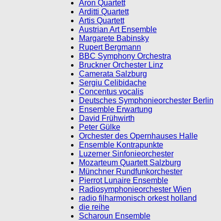
Aron Quartett
Arditti Quartett
Artis Quartett
Austrian Art Ensemble
Margarete Babinsky
Rupert Bergmann
BBC Symphony Orchestra
Bruckner Orchester Linz
Camerata Salzburg
Sergiu Celibidache
Concentus vocalis
Deutsches Symphonieorch
e
ster Berlin
Ensemble Erwartung
David Frühwirth
Peter Gülke
Orchester des Opernhauses Halle
Ensemble Kontrapunkte
Luzerner Sinfonieorc
h
ester
Mozarteum Quartett Salzburg
Münchner Rundfu
n
korchester
Pierrot Lunair
e Ensemble
Radiosymphonieorc
h
ester Wien
radio filharmonisch orkest
holland
die reihe
Scharoun Ensemble